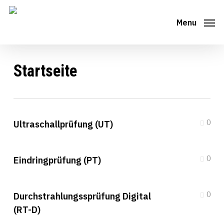
Skip
to
Menu
main
content
Startseite
0
Ultraschallprüfung (UT)
0
Eindringprüfung (PT)
0
Durchstrahlungssprüfung Digital
(RT-D)