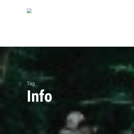
Skip
to
main
content
Tag
Info