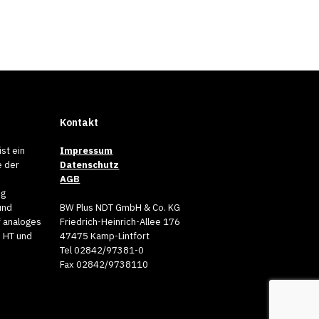
Kontakt
st ein
Impressum
/23
e der
Datenschutz
AGB
einen Klick auf das Bild laden Sie
ng
und
BW Plus NDT GmbH & Co. KG
f analoges
Friedrich-Heinrich-Allee 176
, HT und
47475 Kamp-Lintfort
Tel 02842/97381-0
Fax 02842/9738110