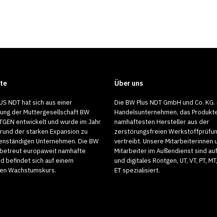
BW
Plus
te
Über uns
NDT
Produkte
Allgemein
Katalog
US NDT hat sich aus einer
Die BW Plus NDT GmbH und Co. KG. i
BW Plus NDT Katalog 22
22/23
lung der Muttergesellschaft BW
Handelsunternehmen, das Produkt
GEN entwickelt und wurde im Jahr
namhaftesten Hersteller aus der
Der neue BW Plus NDT Katalog ist da. Durch 
rund der starken Expansion zu
zerstörungsfreien Werkstoffprüfu
enständigen Unternehmen. Die BW
vertreibt. Unsere Mitarbeiterinnen 
den…
betreut europaweit namhafte
Mitarbeiter im Außendienst sind au
d befindet sich auf einem
und digitales Röntgen, UT, VT, PT, MT
2. August 2022
gen Wachstumskurs.
ET spezialisiert.