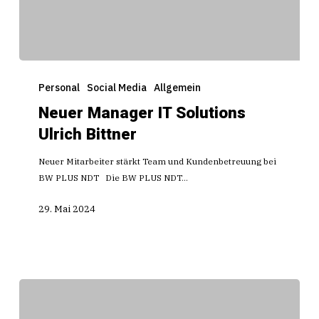
Neuer
Manager
Personal
Social Media
Allgemein
IT
Neuer Manager IT Solutions
Solutions
Ulrich Bittner
Ulrich
Bittner
Neuer Mitarbeiter stärkt Team und Kundenbetreuung bei
BW PLUS NDT Die BW PLUS NDT…
29. Mai 2024