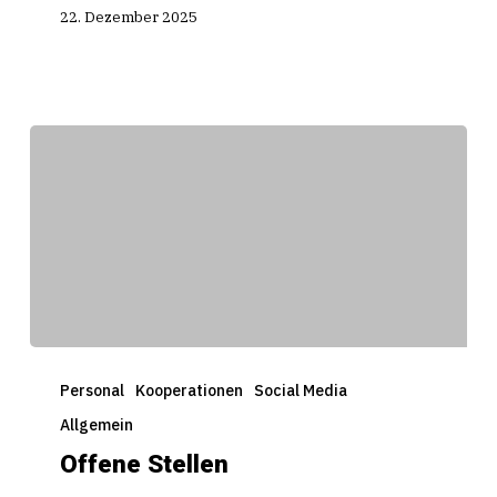
neue
22. Dezember 2025
Jahr!
🎆
Offene
Stellen
Personal
Kooperationen
Social Media
Allgemein
Offene Stellen