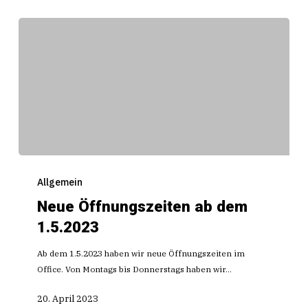
Neue
Öffnungszeiten
Allgemein
ab
Neue Öffnungszeiten ab dem
dem
1.5.2023
1.5.2023
Ab dem 1.5.2023 haben wir neue Öffnungszeiten im
Office. Von Montags bis Donnerstags haben wir…
20. April 2023