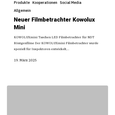
Filmbetrachter
Produkte
Kooperationen
Social Media
Kowolux
Allgemein
Mini
Neuer Filmbetrachter Kowolux
Mini
KOWOLUXmini Taschen LED Filmbetrachter für NDT
Röntgenfilme Der KOWOLUXmini Filmbetrachter wurde
speziell für Inspektoren entwickelt,…
19. März 2025