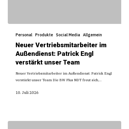
Neuer
Vertriebsmitarbeiter
Personal
Produkte
Social Media
Allgemein
im
Neuer Vertriebsmitarbeiter im
Außendienst:
Außendienst: Patrick Engl
Patrick
Engl
verstärkt unser Team
verstärkt
unser
Neuer Vertriebsmitarbeiter im Außendienst: Patrick Engl
Team
verstärkt unser Team Die BW Plus NDT freut sich,…
10. Juli 2026