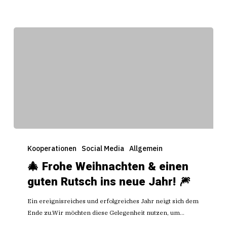
🎄
Frohe
Kooperationen
Social Media
Allgemein
Weihnachten
🎄 Frohe Weihnachten & einen
&
guten Rutsch ins neue Jahr! 🎆
einen
guten
Ein ereignisreiches und erfolgreiches Jahr neigt sich dem
Rutsch
Ende zu.Wir möchten diese Gelegenheit nutzen, um…
ins