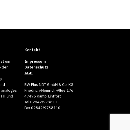
Kontakt
st ein
Impressum
 Röntgengerät CB-P
e der
Datenschutz
AGB
e Röntgenröhre für den mobilen
ng
und
BW Plus NDT GmbH & Co. KG
 so…
f analoges
Friedrich-Heinrich-Allee 176
, HT und
47475 Kamp-Lintfort
Tel 02842/97381-0
Fax 02842/9738110