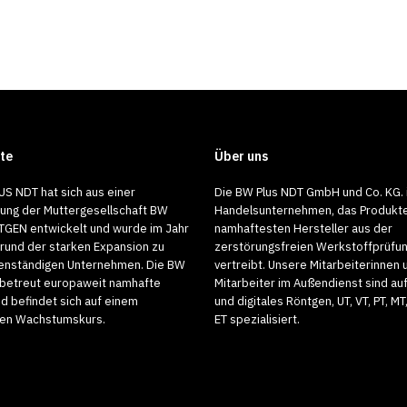
Teledyne
ICM
te
Über uns
–
Produkte
Mobiles
US NDT hat sich aus einer
Die BW Plus NDT GmbH und Co. KG. i
Teledyne ICM – Mobiles
Röntgengerät
lung der Muttergesellschaft BW
Handelsunternehmen, das Produkt
GEN entwickelt und wurde im Jahr
namhaftesten Hersteller aus der
CB-
CP-B Serie Tragbare und batteriebetrieben
rund der starken Expansion zu
zerstörungsfreien Werkstoffprüfu
P
enständigen Unternehmen. Die BW
vertreibt. Unsere Mitarbeiterinnen 
Einsatz. Die Röntgengeneratoren CP-B sind
betreut europaweit namhafte
Mitarbeiter im Außendienst sind au
d befindet sich auf einem
und digitales Röntgen, UT, VT, PT, MT
12. Januar 2020
gen Wachstumskurs.
ET spezialisiert.