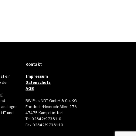
Kontakt
 und Bakterien – bei
st ein
Impressum
e der
Datenschutz
AGB
 AirCleaner von PlasmaMade ist ein
ng
und
BW Plus NDT GmbH & Co. KG
f analoges
Friedrich-Heinrich-Allee 176
, HT und
47475 Kamp-Lintfort
Tel 02842/97381-0
Fax 02842/9738110