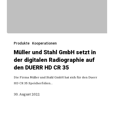
Müller
und
Produkte
Kooperationen
Stahl
Müller und Stahl GmbH setzt in
GmbH
der digitalen Radiographie auf
setzt
in
den DUERR HD CR 35
der
digitalen
Die Firma Müller und Stahl GmbH hat sich für den Duerr
Radiographie
HD CR 35 Speicherfolien…
auf
30. August 2022
den
DUERR
HD
CR