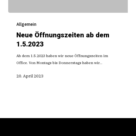
Neue
Öffnungszeiten
Allgemein
ab
Neue Öffnungszeiten ab dem
dem
1.5.2023
1.5.2023
Ab dem 1.5.2023 haben wir neue Öffnungszeiten im
Office. Von Montags bis Donnerstags haben wir…
20. April 2023