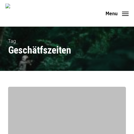
Skip
to
Menu
main
content
Tag
Geschätfszeiten